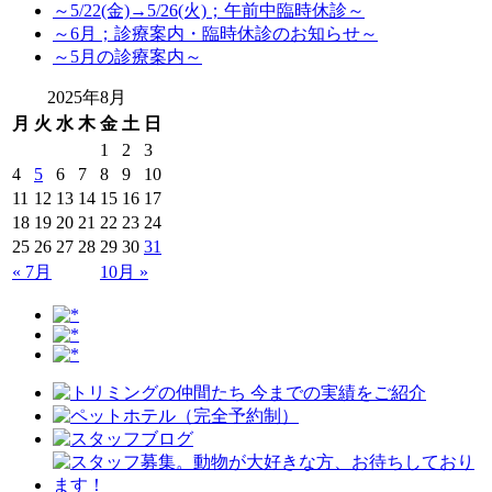
～5/22(金)→5/26(火)；午前中臨時休診～
～6月；診療案内・臨時休診のお知らせ～
～5月の診療案内～
2025年8月
月
火
水
木
金
土
日
1
2
3
4
5
6
7
8
9
10
11
12
13
14
15
16
17
18
19
20
21
22
23
24
25
26
27
28
29
30
31
« 7月
10月 »