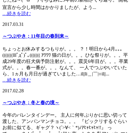
宣言から少し時間はかかりましたが、よう...
…続きを読む
2017.03.31
～つぶやき；11年目の春到来～
ちょっとお休みするつもりが。。。 ？！明日から4月｡｡｡
(((((((lllﾟдﾟ)ﾟ｡((((((( ｱﾜﾜﾜ 猫の日が。。。ひな祭りが。。。平
成29年度の狂犬病予防注射が。。。震災6年目が。。。卒業
式が。。。春一番が。。。なんて、 一人でつぶやいていた
ら、1ヵ月も月日が過ぎていました…il||li＿|￣|○il||...
…続きを読む
2017.02.28
～つぶやき；冬と春の境～
今年のバレンタインデー。 主人に何年ぶりかに思い切って
渡した、アンパンマンチョコ。。。 『ビックリするぐらい
お前に似てる、ギャグ？ヽ(´>∀<｀*)ﾉｱﾋｬﾋｬﾋｬ!!』 っ