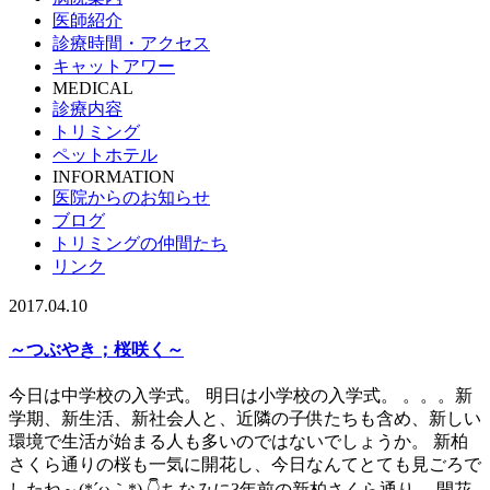
医師紹介
診療時間・アクセス
キャットアワー
MEDICAL
診療内容
トリミング
ペットホテル
INFORMATION
医院からのお知らせ
ブログ
トリミングの仲間たち
リンク
2017.04.10
～つぶやき；桜咲く～
今日は中学校の入学式。 明日は小学校の入学式。 。。。新
学期、新生活、新社会人と、近隣の子供たちも含め、新しい
環境で生活が始まる人も多いのではないでしょうか。 新柏
さくら通りの桜も一気に開花し、今日なんてとても見ごろで
したね～(*´ω｀*) 👇ちなみに3年前の新柏さくら通り。 開花