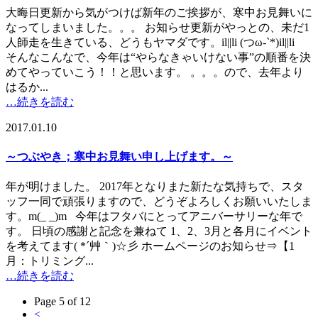
大晦日更新から気がつけば新年のご挨拶が、寒中お見舞いに
なってしまいました。。。 お知らせ更新がやっとの、未だ1
人師走を生きている、どうもヤマダです。il||li (つω-`*)il||li
そんなこんなで、今年は“やらなきゃいけない事”の順番を決
めてやっていこう！！と思います。 。。。ので、去年より
はるか...
…続きを読む
2017.01.10
～つぶやき；寒中お見舞い申し上げます。～
年が明けました。 2017年となりまた新たな気持ちで、スタ
ッフ一同で頑張りますので、どうぞよろしくお願いいたしま
す。m(_ _)m 今年はフタバにとってアニバーサリーな年で
す。 日頃の感謝と記念を兼ねて 1、2、3月と各月にイベント
を考えてます( *´艸｀)☆彡 ホームページのお知らせ⇒【1
月：トリミング...
…続きを読む
Page 5 of 12
<