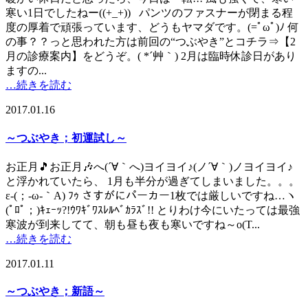
寒い1日でしたねー((+_+)) パンツのファスナーが閉まる程
度の厚着で頑張っています、どうもヤマダです。(=ﾟωﾟ)ﾉ 何
の事？？っと思われた方は前回の“つぶやき”とコチラ⇒【2
月の診療案内】をどうぞ。( *´艸｀) 2月は臨時休診日があり
ますの...
…続きを読む
2017.01.16
～つぶやき；初運試し～
お正月🎵お正月🎶へ(´∀｀へ)ヨイヨイ♪(ノ´∀｀)ノヨイヨイ♪
と浮かれていたら、 1月も半分が過ぎてしまいました。。。
ε-(；-ω-｀A) ﾌｩ さすがにパーカー1枚では厳しいですね…ヽ
(ﾟﾛﾟ；)ｷｪｰｯ?!ｳﾜｷﾞﾜｽﾚﾙﾍﾞｶﾗｽﾞ!! とりわけ今にいたっては最強
寒波が到来してて、朝も昼も夜も寒いですね～o(T...
…続きを読む
2017.01.11
～つぶやき；新語～