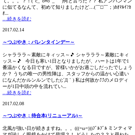
て。。。？！(ﾟc_ﾟo≡oﾟ_ゝﾟ)何と言った？？ 私アンパンマン
に似てるなんて、初めて知りましたけど…(￣□￣；)ｶｵﾏﾙｲ?ｶ
ｵ...
…続きを読む
2017.02.14
～つぶやき；バレンタインデー～
シャラララ～素敵にキィッス～🎵 シャラララ～素敵にキィ
ッス～🎵 今日も寒い1日となりましたが、ハートは1年で1
番温かくなる日ですが、皆様いかがお過ごしだったでしょう
か？ うちの唯一の男性陣は、スタッフからの温かい心遣い
になんだかルンルンでした(;´Д｀) 私は何故か⤴⤴のメロディ
ーが1日中頭の中を流れてい...
…続きを読む
2017.02.08
～つぶやき；待合本(リニューアル)～
北風が強い日が続きますね。。。(((=ω=)))ﾌﾞﾙﾌﾞﾙ ミンティマ
マが珍しく眼鏡をかけて登場？！ どうしたの？？と尋ねた