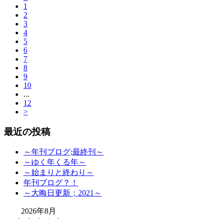
1
2
3
4
5
6
7
8
9
10
...
12
>
最近の投稿
～年刊ブログ;最終刊～
～ゆく年くる年～
～始まりと終わり～
年刊ブログ？！
～大晦日更新；2021～
2026年8月