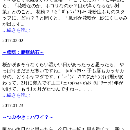
ら、 『花粉なのか、ホコリなのか？目が痒くならない対
策』とのこと。 花粉？！(; ﾟ ﾛﾟ)ﾅﾝﾃﾞｽﾄｫｰ 花粉症もちのスタ
ッフに、どお？？と聞くと、 『風邪か花粉か...妙にくしゃみ
が出ます...
…続きを読む
2017.02.02
～病気；膀胱結石～
桜が咲きそうなくらい温かい日があったっと思ったら、 や
っぱりまだまだ寒いですね_|￣|○ｶﾞｯｸﾘ･･ 手も唇もカッサカ
サの、どうもヤマダです。(=ﾟωﾟ)ﾉ さて気がつけば暦が変
わって、2月に突入です工エｴェｪo(>ω< o)ｵｼｮｳｶﾞﾂーｯ!! 年が
明けて、もう1ヵ月がたつんですね～。。...
…続きを読む
2017.01.23
～つぶやき；ハワイ？～
暖かい休日だと思ったら、今日は一転!!! 風も強くて、寒い