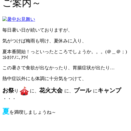
ご案内～
毎日暑い日が続いておりますが、
気がつけば梅雨も明け、夏休みに入り、
夏本番開始！っといったところでしょうか。。。(＠＿＠；)
ｺﾚｶﾗﾅﾉﾆ､ｱﾂｲ
この暑さで食欲が出なかったり、胃腸症状が出たり…
熱中症以外にも体調に十分気をつけて、
お祭
花火大会
プール
キャンプ
り
に、
に、
に
・・・
夏
を満喫しましょうね～