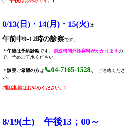
午後
(＊
はお休みです
。)
8/13(日)・14(月)・15(火)
は
午前中9-12時の診察
です。
＊
午後は予約診察
です。
別途時間外診察料がかかります
の
で、予めご了承ください。
📞04-7165-1528、
＊
診察ご希望の方
は
ご連絡くださ
い。
(電話相談はおやめください。)
8/19(土) 午後13；00～