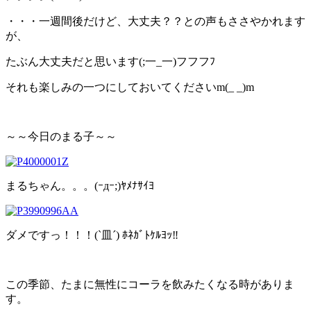
・・・一週間後だけど、大丈夫？？との声もささやかれます
が、
たぶん大丈夫だと思います(;一_一)フフフﾌ
それも楽しみの一つにしておいてくださいm(_ _)m
～～今日のまる子～～
まるちゃん。。。(ｰдｰ;)ﾔﾒﾅｻｲﾖ
ダメですっ！！！(`皿´) ﾎﾈｶﾞﾄｹﾙﾖｯ‼
この季節、たまに無性にコーラを飲みたくなる時がありま
す。