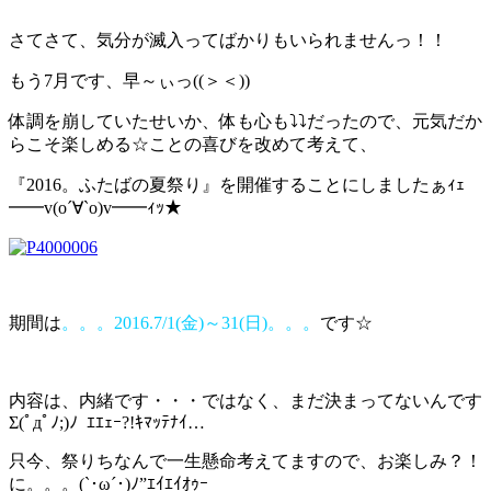
さてさて、気分が滅入ってばかりもいられませんっ！！
もう7月です、早～ぃっ((＞＜))
体調を崩していたせいか、体も心も⤵⤵だったので、元気だか
らこそ楽しめる☆ことの喜びを改めて考えて、
『2016。ふたばの夏祭り』を開催することにしましたぁｨｪ
━━v(o´∀`o)v━━ｨｯ★
期間は
。。。2016.7/1(金)～31(日)。。。
です☆
内容は、内緒です・・・ではなく、まだ決まってないんです
Σ(ﾟдﾟﾉ;)ﾉ ｴｴｪｰ?!ｷﾏｯﾃﾅｲ…
只今、祭りちなんで一生懸命考えてますので、お楽しみ？！
に。。。(`･ω´･)ﾉ”ｴｲｴｲｵｩｰ