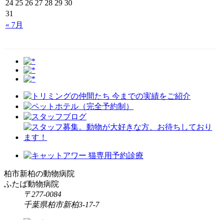
24
25
26
27
28
29
30
31
« 7月
柏市新柏の動物病院
ふたば動物病院
〒277-0084
千葉県柏市新柏3-17-7