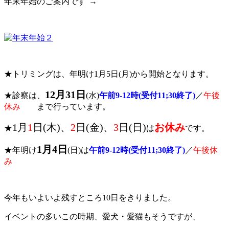
年末年始のご案内です
→
★トリミングは、年明け1月5日(月)から開始となります。
12月31日
★診察は、
(水)
午前9-12時(受付11;30終了)
／
午後
休み
まで行っています。
1月
1
日(木)、
2
日(金)、
3
日(日)
お休み
★
は
です。
1月4日
★年明け
(日)は
午前9-12時(受付11;30終了)
／
午後休
み
今年もいよいよ残すところ10日をきりました。
イベントの多いこの時期、愛犬・愛猫もそうですが、