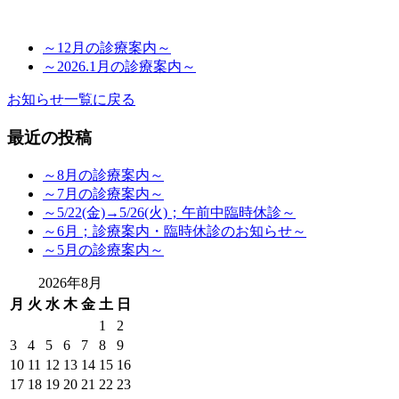
～12月の診療案内～
～2026.1月の診療案内～
お知らせ一覧に戻る
最近の投稿
～8月の診療案内～
～7月の診療案内～
～5/22(金)→5/26(火)；午前中臨時休診～
～6月；診療案内・臨時休診のお知らせ～
～5月の診療案内～
2026年8月
月
火
水
木
金
土
日
1
2
3
4
5
6
7
8
9
10
11
12
13
14
15
16
17
18
19
20
21
22
23