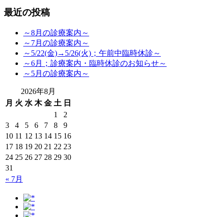
最近の投稿
～8月の診療案内～
～7月の診療案内～
～5/22(金)→5/26(火)；午前中臨時休診～
～6月；診療案内・臨時休診のお知らせ～
～5月の診療案内～
2026年8月
月
火
水
木
金
土
日
1
2
3
4
5
6
7
8
9
10
11
12
13
14
15
16
17
18
19
20
21
22
23
24
25
26
27
28
29
30
31
« 7月